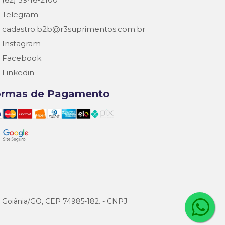
Telegram
cadastro.b2b@r3suprimentos.com.br
Instagram
Facebook
Linkedin
ormas de Pagamento
de Goiânia/GO, CEP 74985-182. - CNPJ