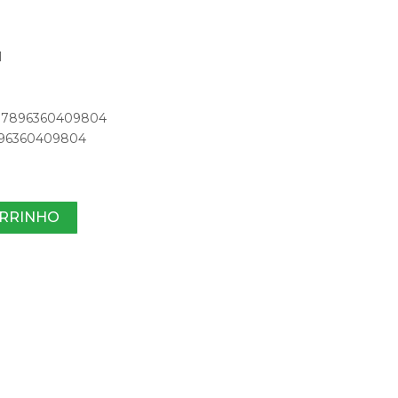
1
o: 7896360409804
7896360409804
ARRINHO