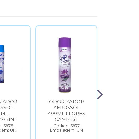
ZADOR
ODORIZADOR
LIMPA
SSOL
AEROSSOL
PERFUM
0ML
400ML FLORES
CARTAGE
ARINE
CAMPEST
ZUPP 
: 3976
Código: 3977
Código: 
gem: UN
Embalagem: UN
Embalage