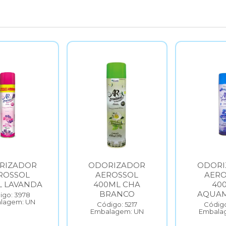
RIZADOR
ODORIZADOR
ODORI
ROSSOL
AEROSSOL
AERO
L LAVANDA
400ML CHA
40
BRANCO
AQUAM
igo: 3978
lagem: UN
Código: 5217
Código
Embalagem: UN
Embala