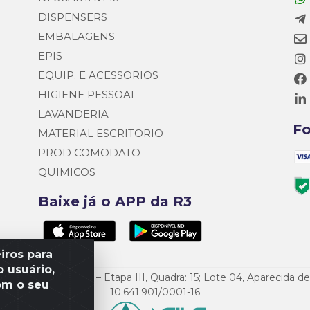
DISPENSERS
EMBALAGENS
EPIS
EQUIP. E ACESSORIOS
HIGIENE PESSOAL
LAVANDERIA
F
MATERIAL ESCRITORIO
PROD COMODATO
QUIMICOS
Baixe já o APP da R3
iros para
 usuário,
o Empresarial Goiás – Etapa III, Quadra: 15; Lote 04, Aparecida 
om o seu
10.641.901/0001-16