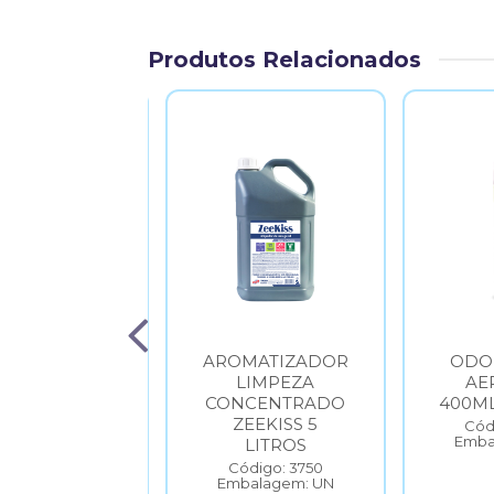
Produtos Relacionados
LIMPEZA
AROMATIZADOR
ODO
SADA HD20
LIMPEZA
AE
40ML
CONCENTRADO
400M
ERPENOIL
ZEEKISS 5
Cód
Emba
LITROS
ódigo: 7658
balagem: UN
Código: 3750
Embalagem: UN