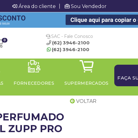
|
Área do cliente
Sou Vendedor
SAC - Fale Conosco
0
(62) 3946-2100
(62) 3946-2100
FAÇA S
AS
FORNECEDORES
SUPERMERCADOS
VOLTAR
PERFUMADO
L ZUPP PRO