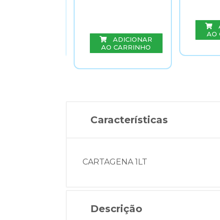
ADICIONAR
AO
O CARRINHO
ADICIONAR
AO CARRINHO
Características
CARTAGENA 1LT
Descrição