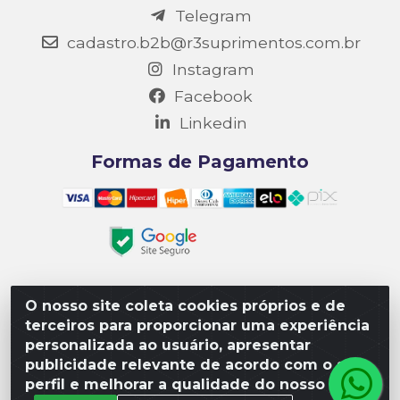
Telegram
cadastro.b2b@r3suprimentos.com.br
Instagram
Facebook
Linkedin
Formas de Pagamento
O nosso site coleta cookies próprios e de
Matriz R3 Suprimentos - Rua 14, Polo Empresarial Goiás
terceiros para proporcionar uma experiência
– Etapa III, Quadra: 15; Lote 04, Aparecida de
personalizada ao usuário, apresentar
Goiânia/GO, CEP 74985-182. - CNPJ 10.641.901/0001-16
publicidade relevante de acordo com o seu
perfil e melhorar a qualidade do nosso site.