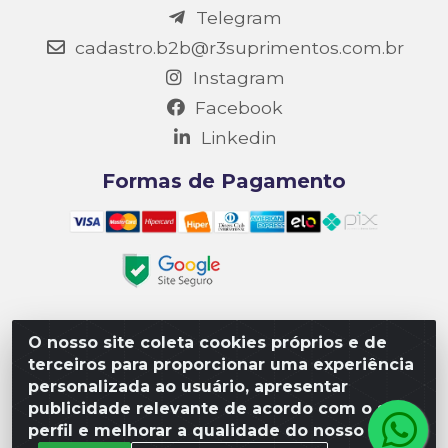
Telegram
cadastro.b2b@r3suprimentos.com.br
Instagram
Facebook
Linkedin
Formas de Pagamento
O nosso site coleta cookies próprios e de
Matriz R3 Suprimentos - Rua 14, Polo Empresarial Goiás
terceiros para proporcionar uma experiência
– Etapa III, Quadra: 15; Lote 04, Aparecida de
personalizada ao usuário, apresentar
Goiânia/GO, CEP 74985-182. - CNPJ 10.641.901/0001-16
publicidade relevante de acordo com o seu
perfil e melhorar a qualidade do nosso site.