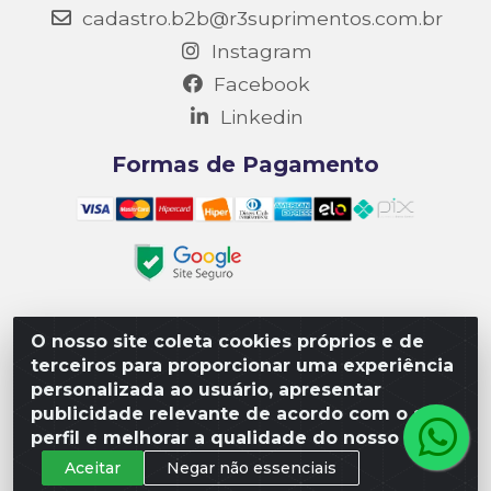
cadastro.b2b@r3suprimentos.com.br
Instagram
Facebook
Linkedin
Formas de Pagamento
O nosso site coleta cookies próprios e de
Matriz R3 Suprimentos - Rua 14, Polo Empresarial Goiás
terceiros para proporcionar uma experiência
– Etapa III, Quadra: 15; Lote 04, Aparecida de
personalizada ao usuário, apresentar
Goiânia/GO, CEP 74985-182. - CNPJ 10.641.901/0001-16
publicidade relevante de acordo com o seu
perfil e melhorar a qualidade do nosso site.
Aceitar
Negar não essenciais