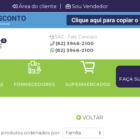
|
Área do cliente
Sou Vendedor
SAC - Fale Conosco
0
(62) 3946-2100
(62) 3946-2100
FAÇA S
AS
FORNECEDORES
SUPERMERCADOS
VOLTAR
1 produtos ordenados por: