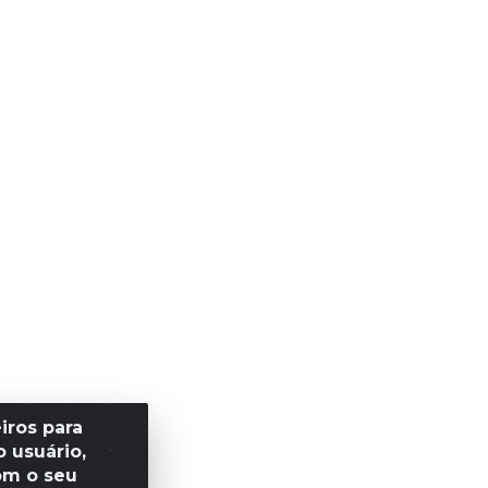
iros para
 usuário,
om o seu