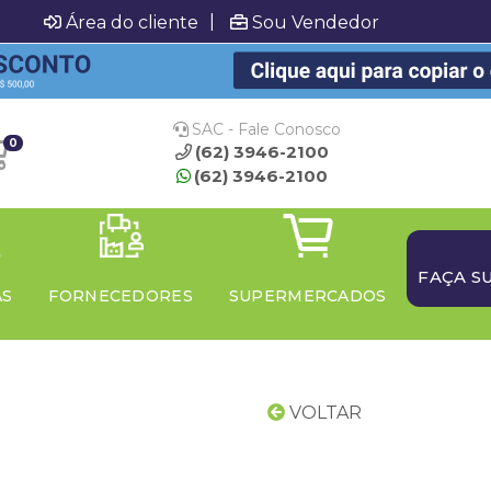
|
Área do cliente
Sou Vendedor
SAC - Fale Conosco
0
(62) 3946-2100
(62) 3946-2100
FAÇA S
AS
FORNECEDORES
SUPERMERCADOS
VOLTAR