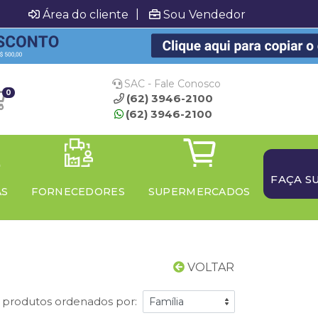
|
Área do cliente
Sou Vendedor
SAC - Fale Conosco
0
(62) 3946-2100
(62) 3946-2100
FAÇA S
AS
FORNECEDORES
SUPERMERCADOS
VOLTAR
 produtos ordenados por: