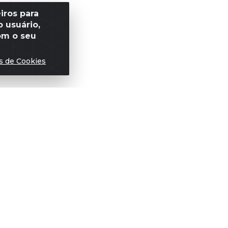
iros para
 usuário,
om o seu
s de Cookies