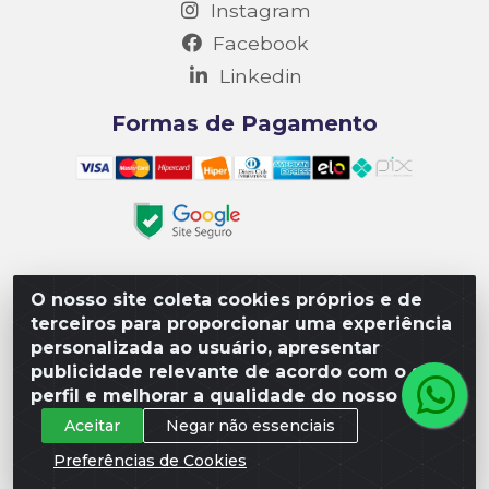
Instagram
Facebook
Linkedin
Formas de Pagamento
O nosso site coleta cookies próprios e de
Matriz R3 Suprimentos - Rua 14, Polo Empresarial Goiás
terceiros para proporcionar uma experiência
– Etapa III, Quadra: 15; Lote 04, Aparecida de
personalizada ao usuário, apresentar
Goiânia/GO, CEP 74985-182. - CNPJ 10.641.901/0001-16
publicidade relevante de acordo com o seu
perfil e melhorar a qualidade do nosso site.
Aceitar
Negar não essenciais
Preferências de Cookies