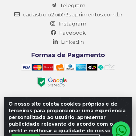
Telegram
cadastro.b2b@r3suprimentos.com.br
Instagram
Facebook
Linkedin
Formas de Pagamento
O nosso site coleta cookies próprios e de
Matriz R3 Suprimentos - Rua 14, Polo Empresarial Goiás
terceiros para proporcionar uma experiência
– Etapa III, Quadra: 15; Lote 04, Aparecida de
personalizada ao usuário, apresentar
Goiânia/GO, CEP 74985-182. - CNPJ 10.641.901/0001-16
publicidade relevante de acordo com o seu
perfil e melhorar a qualidade do nosso site.