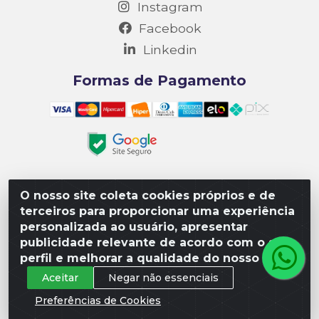
Instagram
Facebook
Linkedin
Formas de Pagamento
O nosso site coleta cookies próprios e de
Matriz R3 Suprimentos - Rua 14, Polo Empresarial Goiás
terceiros para proporcionar uma experiência
– Etapa III, Quadra: 15; Lote 04, Aparecida de
personalizada ao usuário, apresentar
Goiânia/GO, CEP 74985-182. - CNPJ 10.641.901/0001-16
publicidade relevante de acordo com o seu
perfil e melhorar a qualidade do nosso site.
Aceitar
Negar não essenciais
Preferências de Cookies