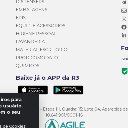
DISPENSERS
EMBALAGENS
EPIS
EQUIP. E ACESSORIOS
HIGIENE PESSOAL
LAVANDERIA
F
MATERIAL ESCRITORIO
PROD COMODATO
QUIMICOS
Baixe já o APP da R3
iros para
 usuário,
o Empresarial Goiás – Etapa III, Quadra: 15; Lote 04, Aparecida 
om o seu
10.641.901/0001-16
s de Cookies