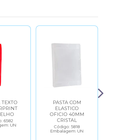
 TEXTO
PASTA COM
PAPE
RPRINT
ELASTICO
ALUMI
ELHO
OFICIO 40MM
30CMX1
CRISTAL
: 6582
Código: 
gem: UN
Embalage
Código: 5818
Embalagem: UN