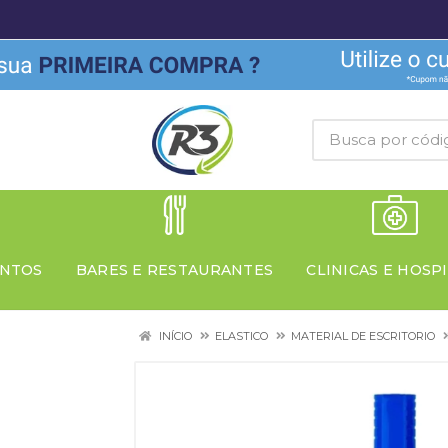
NTOS
BARES E RESTAURANTES
CLINICAS E HOSPI
INÍCIO
ELASTICO
MATERIAL DE ESCRITORIO