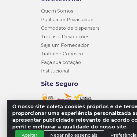
Quem Somos
Política de Privacidade
Comodato de dispensers
Trocas e Devoluções
Seja um Fornecedor
Trabalhe Conosco
Faça sua cotação
Institucional
Site Seguro
O nosso site coleta cookies próprios e de terce
proporcionar uma experiência personalizada ao
Matriz R3 Suprimentos - Rua 14, Pol
apresentar publicidade relevante de acordo c
perfil e melhorar a qualidade do nosso site.
Aceitar
Negar não essenciais
Preferência