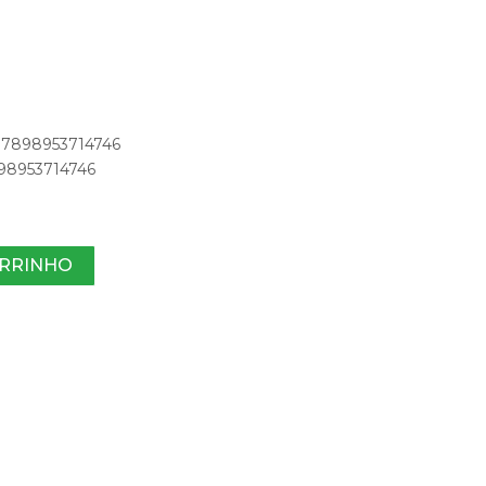
1
: 7898953714746
898953714746
ARRINHO