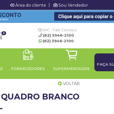
|
Área do cliente
Sou Vendedor
SAC - Fale Conosco
0
(62) 3946-2100
(62) 3946-2100
FAÇA S
AS
FORNECEDORES
SUPERMERCADOS
VOLTAR
 QUADRO BRANCO
L