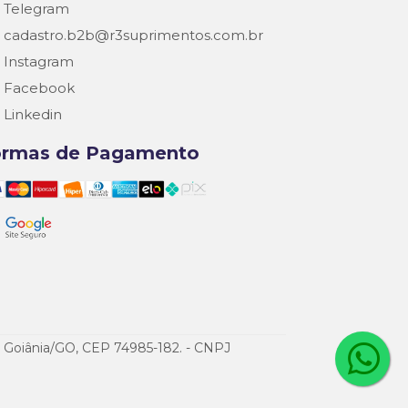
Telegram
cadastro.b2b@r3suprimentos.com.br
Instagram
Facebook
Linkedin
ormas de Pagamento
de Goiânia/GO, CEP 74985-182. - CNPJ