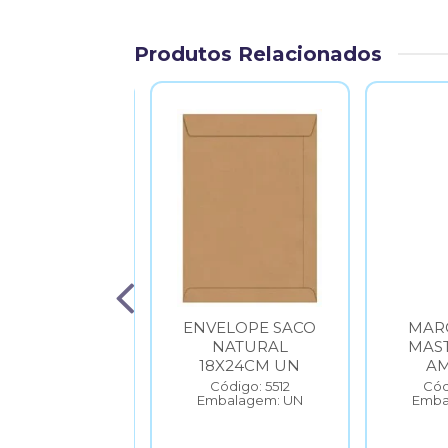
Produtos Relacionados
CO ADESIVO
ENVELOPE SACO
MAR
75MM VERDE
NATURAL
MAS
100 FOLHA
18X24CM UN
A
DUPLA
Código: 5512
Cód
Embalagem: UN
Emba
ódigo: 6559
balagem: UN