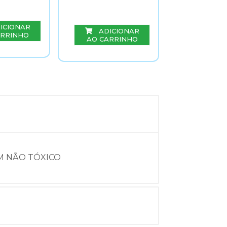
ICIONAR
ADIC
ADICIONAR
ARRINHO
AO CAR
AO CARRINHO
MM NÃO TÓXICO