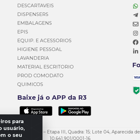
DESCARTAVEIS
DISPENSERS
EMBALAGENS
EPIS
EQUIP. E ACESSORIOS
HIGIENE PESSOAL
LAVANDERIA
F
MATERIAL ESCRITORIO
PROD COMODATO
QUIMICOS
Baixe já o APP da R3
iros para
 usuário,
o Empresarial Goiás – Etapa III, Quadra: 15; Lote 04, Aparecida 
om o seu
10.641.901/0001-16