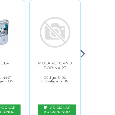
VULA
MOLA RETORNO
TAMPA B
BOBINA 23
BOBINA
: 4447
Código: 5400
Código: 
gem: UN
Embalagem: UN
Embalage
ICIONAR
ADICIONAR
ADIC
ARRINHO
AO CARRINHO
AO CAR