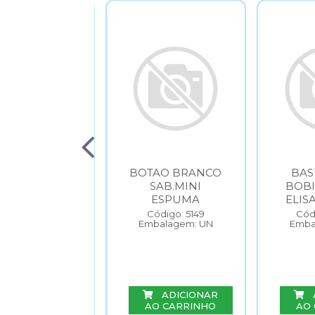
ECANISMO
BOTAO BRANCO
BAS
BOBINA 23
SAB.MINI
BOB
TAO PRETO
ESPUMA
ELIS
ódigo: 5550
Código: 5149
Cód
balagem: UN
Embalagem: UN
Emba
ADICIONAR
ADICIONAR
O CARRINHO
AO CARRINHO
AO