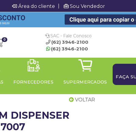
|
Área do cliente
Sou Vendedor
SAC - Fale Conosco
0
(62) 3946-2100
(62) 3946-2100
FAÇA S
AS
FORNECEDORES
SUPERMERCADOS
VOLTAR
M DISPENSER
7007