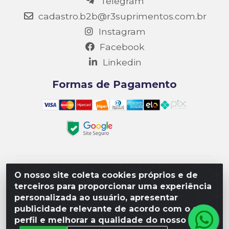
Telegram
cadastro.b2b@r3suprimentos.com.br
Instagram
Facebook
Linkedin
Formas de Pagamento
Matriz R3 Suprimentos - Rua 14, Polo Empresarial
O nosso site coleta cookies próprios e de
Goiás – Etapa III, Quadra: 15; Lote 04, Aparecida de
terceiros para proporcionar uma experiência
Goiânia/GO, CEP 74985-182. - CNPJ
personalizada ao usuário, apresentar
10.641.901/0001-16
publicidade relevante de acordo com o seu
perfil e melhorar a qualidade do nosso site.