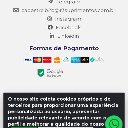
Telegram
cadastro.b2b@r3suprimentos.com.br
Instagram
Facebook
Linkedin
Formas de Pagamento
Matriz R3 Suprimentos - Rua 14, Polo Empresarial
O nosso site coleta cookies próprios e de
Goiás – Etapa III, Quadra: 15; Lote 04, Aparecida de
terceiros para proporcionar uma experiência
Goiânia/GO, CEP 74985-182. - CNPJ
personalizada ao usuário, apresentar
10.641.901/0001-16
publicidade relevante de acordo com o seu
perfil e melhorar a qualidade do nosso site.