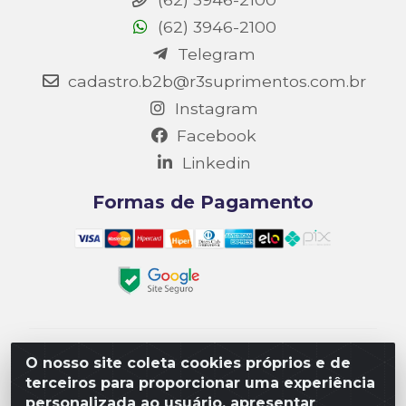
(62) 3946-2100
Telegram
cadastro.b2b@r3suprimentos.com.br
Instagram
Facebook
Linkedin
Formas de Pagamento
Matriz R3 Suprimentos - Rua 14, Polo Empresarial
O nosso site coleta cookies próprios e de
Goiás – Etapa III, Quadra: 15; Lote 04, Aparecida de
terceiros para proporcionar uma experiência
Goiânia/GO, CEP 74985-182. - CNPJ
personalizada ao usuário, apresentar