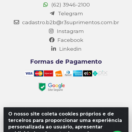
(62) 3946-2100
Telegram
cadastro.b2b@r3suprimentos.com.br
Instagram
Facebook
Linkedin
Formas de Pagamento
Matriz R3 Suprimentos - Rua 14, Polo Empresarial
O nosso site coleta cookies próprios e de
Goiás – Etapa III, Quadra: 15; Lote 04, Aparecida de
terceiros para proporcionar uma experiência
Goiânia/GO, CEP 74985-182. - CNPJ
personalizada ao usuário, apresentar
10.641.901/0001-16