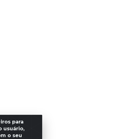
iros para
 usuário,
om o seu