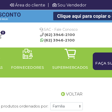
|
Área do cliente
Sou Vendedor
SAC - Fale Conosco
0
(62) 3946-2100
(62) 3946-2100
FAÇA S
AS
FORNECEDORES
SUPERMERCADOS
VOLTAR
1 produtos ordenados por: