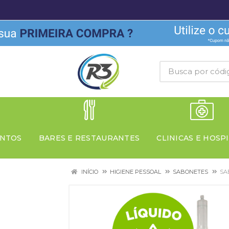
NTOS
BARES E RESTAURANTES
CLINICAS E HOSPI
INÍCIO
HIGIENE PESSOAL
SABONETES
SA