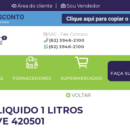
|
Área do cliente
Sou Vendedor
SAC - Fale Conosco
0
(62) 3946-2100
(62) 3946-2100
FAÇA S
AS
FORNECEDORES
SUPERMERCADOS
VOLTAR
IQUIDO 1 LITROS
E 420501