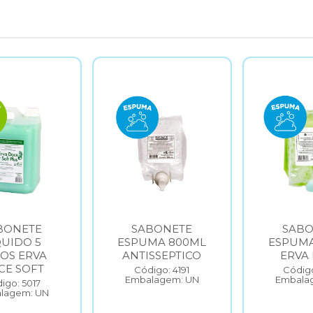
BONETE
SABONETE
SABO
QUIDO 5
ESPUMA 800ML
ESPUMA
ROS ERVA
ANTISSEPTICO
ERVA
CE SOFT
Código: 4191
Código
Embalagem: UN
Embala
igo: 5017
lagem: UN