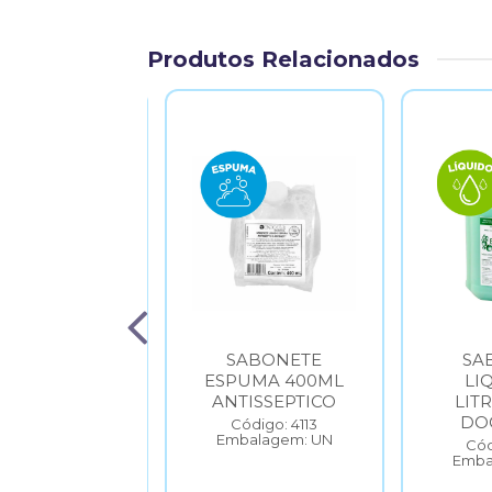
Produtos Relacionados
SABONETE
SABONETE
SA
LIQUIDO 5
ESPUMA 400ML
LI
ITROS ERVA
ANTISSEPTICO
LIT
OCE SUAVE
DO
Código: 4113
Embalagem: UN
ódigo: 5396
Cód
balagem: UN
Emba