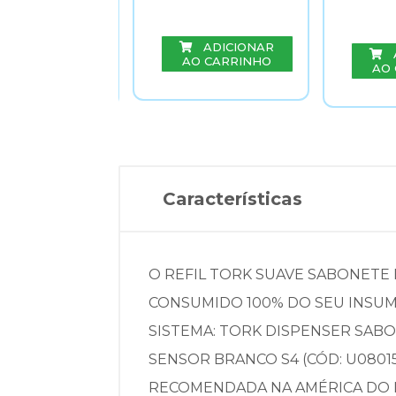
ADICIONAR
ADICIONAR
AO CARRINHO
O CARRINHO
AO
Características
O REFIL TORK SUAVE SABONETE 
CONSUMIDO 100% DO SEU INSUMO
SISTEMA: TORK DISPENSER SAB
SENSOR BRANCO S4 (CÓD: U08015
RECOMENDADA NA AMÉRICA DO N