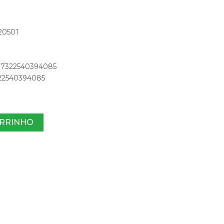
20501
: 7322540394085
7322540394085
ARRINHO