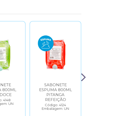
NETE
SABONETE
SABON
 800ML
ESPUMA 800ML
LIQUID
 DOCE
PITANGA
LITROS 
REFEIÇÃO
CLEAN FR
: 4148
gem: UN
MAN
Código: 4124
Embalagem: UN
Código: 
Embalage