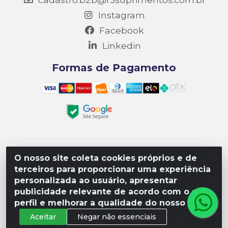
Instagram
Facebook
Linkedin
Formas de Pagamento
Matriz R3 Suprimentos - Rua 14, Polo Empresarial
O nosso site coleta cookies próprios e de
Goiás – Etapa III, Quadra: 15; Lote 04, Aparecida de
terceiros para proporcionar uma experiência
Goiânia/GO, CEP 74985-182. - CNPJ
personalizada ao usuário, apresentar
10.641.901/0001-16
publicidade relevante de acordo com o seu
perfil e melhorar a qualidade do nosso site.
Aceitar
Negar não essenciais