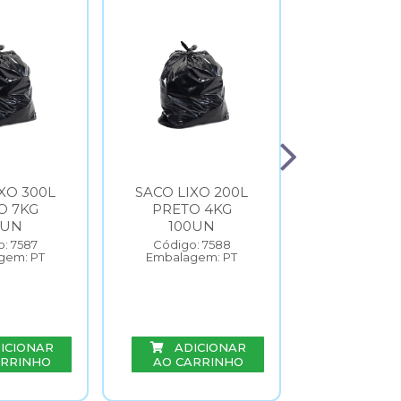
XO 300L
SACO LIXO 200L
SACO LIX
O 7KG
PRETO 4KG
AZUL 0.
0UN
100UN
100U
: 7587
Código: 7588
Código: 
gem: PT
Embalagem: PT
Embalage
ICIONAR
ADICIONAR
ADIC
ARRINHO
AO CARRINHO
AO CAR