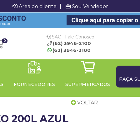
|
Área do cliente
Sou Vendedor
SAC - Fale Conosco
0
(62) 3946-2100
(62) 3946-2100
FAÇA S
AS
FORNECEDORES
SUPERMERCADOS
VOLTAR
XO 200L AZUL