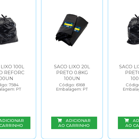
LIXO 100L
SACO LIXO 20L
SACO LI
O REFORC
PRETO 0.8KG
PRET
100UN
100UN
10
igo: 7584
Código: 6168
Código
lagem: PT
Embalagem: PT
Embala
ADICIONAR
ADICIONAR
AD
 CARRINHO
AO CARRINHO
AO C