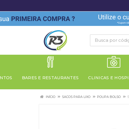
NTOS
BARES E RESTAURANTES
CLINICAS E HOSPI
INÍCIO
SACOS PARA LIXO
POUPA BOLSO