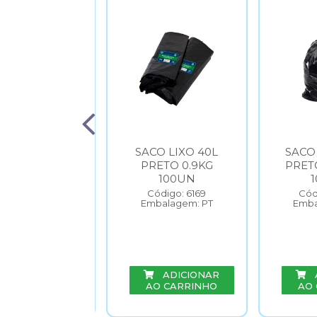
SACO LIXO
SACO LIXO 40L
SACO 
NADO 200L
PRETO 0.9KG
PRET
RETO 70UN
100UN
ódigo: 4953
Código: 6169
Cód
balagem: PT
Embalagem: PT
Emba
ADICIONAR
ADICIONAR
O CARRINHO
AO CARRINHO
AO