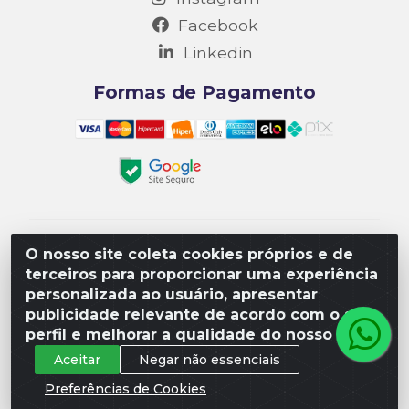
Facebook
Linkedin
Formas de Pagamento
Matriz R3 Suprimentos - Rua 14, Polo Empresarial
O nosso site coleta cookies próprios e de
Goiás – Etapa III, Quadra: 15; Lote 04, Aparecida de
terceiros para proporcionar uma experiência
Goiânia/GO, CEP 74985-182. - CNPJ
personalizada ao usuário, apresentar
10.641.901/0001-16
publicidade relevante de acordo com o seu
perfil e melhorar a qualidade do nosso site.
Aceitar
Negar não essenciais
Preferências de Cookies