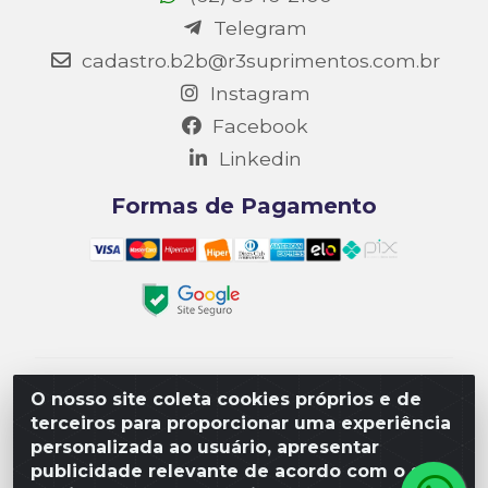
Telegram
cadastro.b2b@r3suprimentos.com.br
Instagram
Facebook
Linkedin
Formas de Pagamento
Matriz R3 Suprimentos - Rua 14, Polo Empresarial
O nosso site coleta cookies próprios e de
Goiás – Etapa III, Quadra: 15; Lote 04, Aparecida de
terceiros para proporcionar uma experiência
Goiânia/GO, CEP 74985-182. - CNPJ
personalizada ao usuário, apresentar
10.641.901/0001-16
publicidade relevante de acordo com o seu