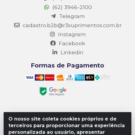
(62) 3946-2100
Telegram
cadastro.b2b@r3suprimentos.com.br
Instagram
Facebook
Linkedin
Formas de Pagamento
Matriz R3 Suprimentos - Rua 14, Polo Empresarial
O nosso site coleta cookies próprios e de
Goiás – Etapa III, Quadra: 15; Lote 04, Aparecida de
terceiros para proporcionar uma experiência
Goiânia/GO, CEP 74985-182. - CNPJ
personalizada ao usuário, apresentar