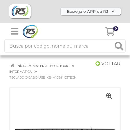
Baixe já o APP da R3
0
VOLTAR
INÍCIO
MATERIAL ESCRITORIO
INFORMATICA
TECLADO C/CABO USB KB-M10BK C3TECH