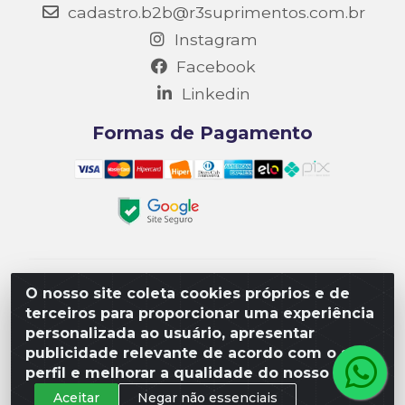
cadastro.b2b@r3suprimentos.com.br
Instagram
Facebook
Linkedin
Formas de Pagamento
Matriz R3 Suprimentos - Rua 14, Polo Empresarial
O nosso site coleta cookies próprios e de
Goiás – Etapa III, Quadra: 15; Lote 04, Aparecida de
terceiros para proporcionar uma experiência
Goiânia/GO, CEP 74985-182. - CNPJ
personalizada ao usuário, apresentar
10.641.901/0001-16
publicidade relevante de acordo com o seu
perfil e melhorar a qualidade do nosso site.
Aceitar
Negar não essenciais