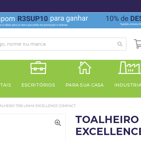
TAIS
ESCRITÓRIOS
PARA SUA CASA
INDUSTRI
ALHEIRO 7016 LINHA EXCELLENCE COMPACT
TOALHEIRO 
EXCELLENC