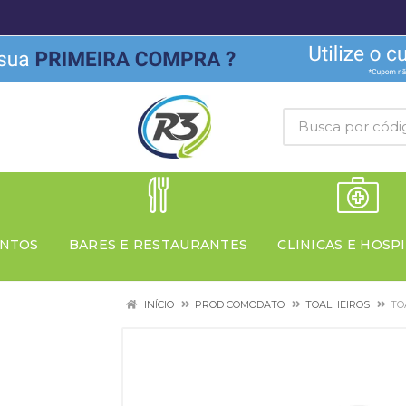
NTOS
BARES E RESTAURANTES
CLINICAS E HOSPI
INÍCIO
PROD COMODATO
TOALHEIROS
TO