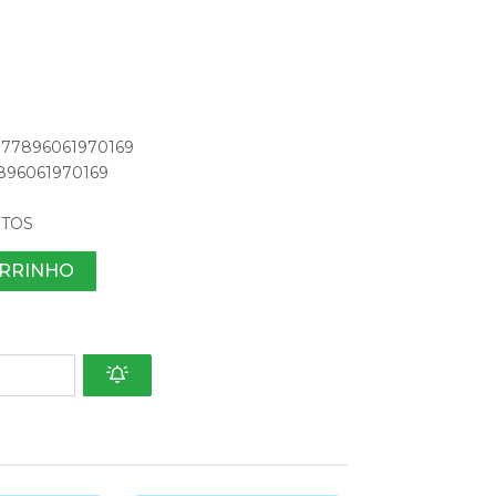
: 77896061970169
77896061970169
NTOS
ARRINHO