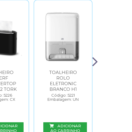
HEIRO
TOALHEIRO
TOALHE
ERF
ROLO
TORK P
ERTOP
ELETRONIC
2 TORK
BRANCO H1
Código: 
Embalage
: 5226
Código: 5221
gem: CX
Embalagem: UN
ADIC
ICIONAR
ADICIONAR
AO CAR
ARRINHO
AO CARRINHO