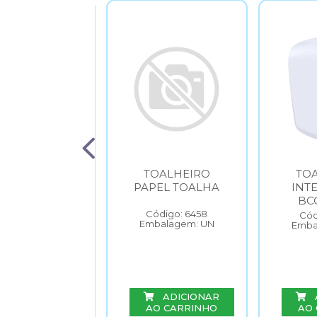
OALHEIRO
TOALHEIRO
TO
PREMIUM
PAPEL TOALHA
INTE
BC
Código: 6116
Código: 6458
Cód
balagem: UN
Embalagem: UN
Emba
ADICIONAR
ADICIONAR
O CARRINHO
AO CARRINHO
AO