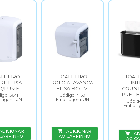
ALHEIRO
TOALHEIRO
TOAL
RF ELISA
ROLO ALAVANCA
INT
O/FUME
ELISA BC/FM
COUNT
PRET H
igo: 3641
Código: 4169
lagem: UN
Embalagem: UN
Código
Embala
ADICIONAR
ADICIONAR
AD
 CARRINHO
AO CARRINHO
AO C