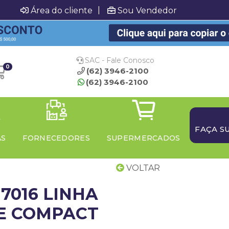
|
Área do cliente
Sou Vendedor
SAC - Fale Conosco
0
(62) 3946-2100
(62) 3946-2100
FAÇA S
AS
FORNECEDORES
SUPERMERCADOS
VOLTAR
7016 LINHA
E COMPACT