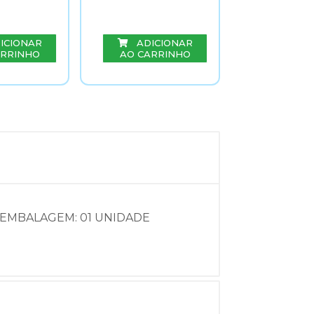
ADIC
ICIONAR
ADICIONAR
AO CAR
ARRINHO
AO CARRINHO
 EMBALAGEM: 01 UNIDADE