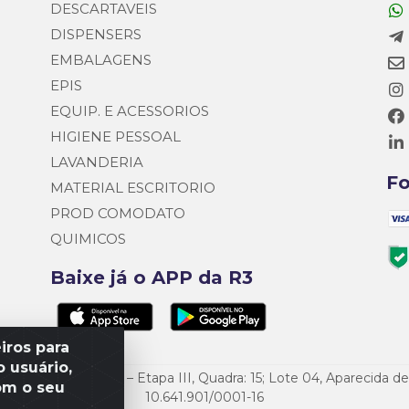
DESCARTAVEIS
DISPENSERS
EMBALAGENS
EPIS
EQUIP. E ACESSORIOS
HIGIENE PESSOAL
LAVANDERIA
F
MATERIAL ESCRITORIO
PROD COMODATO
QUIMICOS
Baixe já o APP da R3
iros para
 usuário,
o Empresarial Goiás – Etapa III, Quadra: 15; Lote 04, Aparecida 
om o seu
10.641.901/0001-16