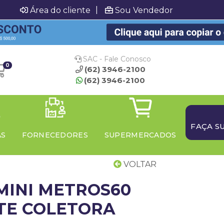
|
Área do cliente
Sou Vendedor
SAC - Fale Conosco
0
(62) 3946-2100
(62) 3946-2100
FAÇA S
AS
FORNECEDORES
SUPERMERCADOS
VOLTAR
MINI METROS60
TE COLETORA