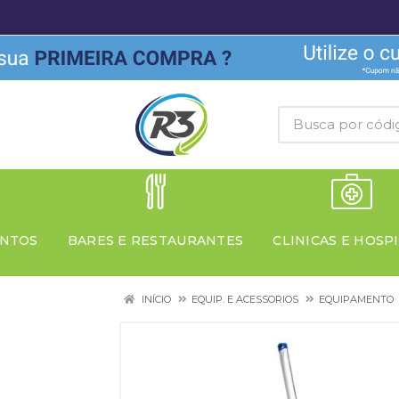
NTOS
BARES E RESTAURANTES
CLINICAS E HOSPI
INÍCIO
EQUIP. E ACESSORIOS
EQUIPAMENTO