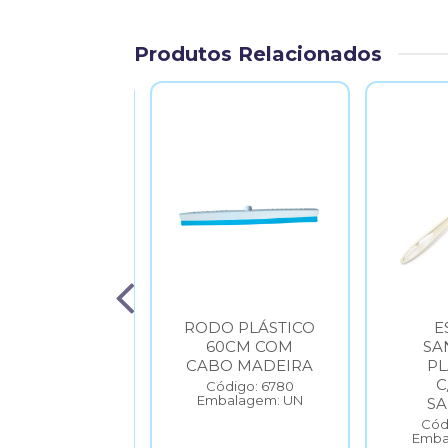
Produtos Relacionados
SOURA PELO
RODO PLÁSTICO
E
INTET C/CB
60CM COM
SA
UMINIO BR
CABO MADEIRA
PL
C
ódigo: 6481
Código: 6780
balagem: UN
Embalagem: UN
S
Cód
Emba