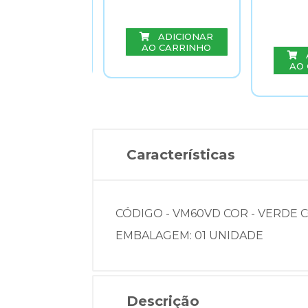
ADICIONAR
ADICIONAR
O CARRINHO
AO CARRINHO
AO
Características
CÓDIGO - VM60VD COR - VERDE 
EMBALAGEM: 01 UNIDADE
Descrição