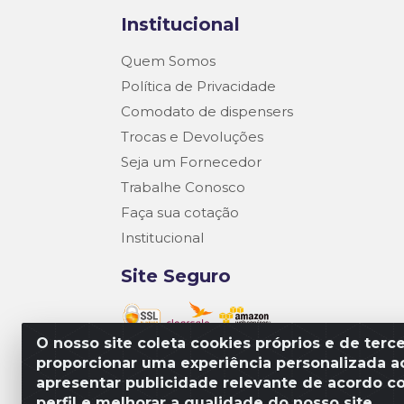
Institucional
Quem Somos
Política de Privacidade
Comodato de dispensers
Trocas e Devoluções
Seja um Fornecedor
Trabalhe Conosco
Faça sua cotação
Institucional
Site Seguro
O nosso site coleta cookies próprios e de terce
proporcionar uma experiência personalizada ao
Matriz R3 Suprimentos - Rua 14, Pol
apresentar publicidade relevante de acordo c
perfil e melhorar a qualidade do nosso site.