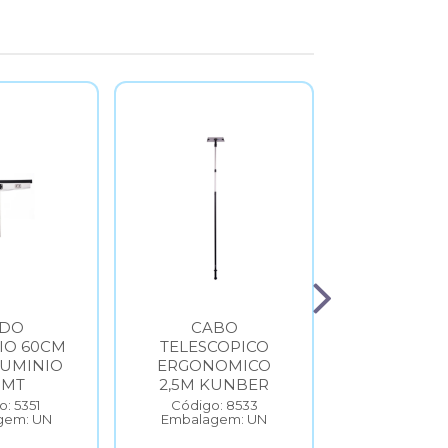
DO
CABO
MICROF
IO 60CM
TELESCOPICO
49CM 
LUMINIO
ERGONOMICO
UMIDO K
0MT
2,5M KUNBER
Código: 
Embalage
: 5351
Código: 8533
gem: UN
Embalagem: UN