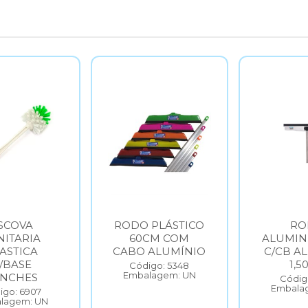
SCOVA
RODO PLÁSTICO
RO
NITARIA
60CM COM
ALUMIN
ASTICA
CABO ALUMÍNIO
C/CB A
/BASE
1,5
Código: 5348
Embalagem: UN
ANCHES
Código
Embala
igo: 6907
lagem: UN