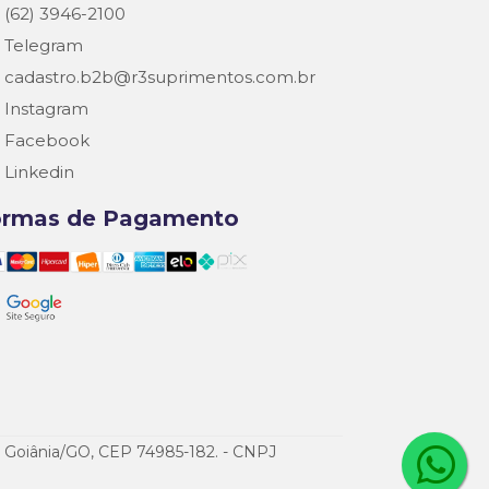
(62) 3946-2100
Telegram
cadastro.b2b@r3suprimentos.com.br
Instagram
Facebook
Linkedin
ormas de Pagamento
de Goiânia/GO, CEP 74985-182. - CNPJ