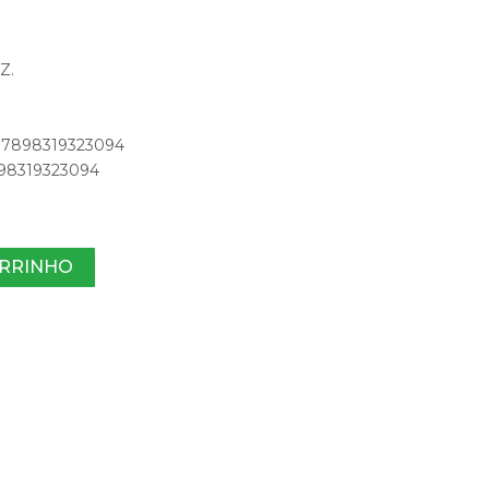
Z.
: 7898319323094
7898319323094
ARRINHO