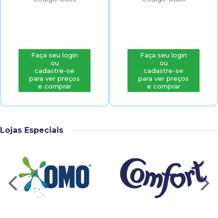
Faça seu login
Faça seu login
ou
ou
cadastre-se
cadastre-se
para ver preços
para ver preços
e comprar
e comprar
Lojas Especiais