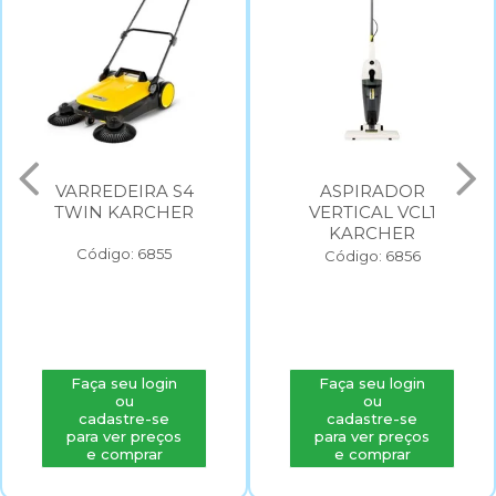
VARREDEIRA S4
ASPIRADOR
TWIN KARCHER
VERTICAL VCL1
KARCHER
Código: 6855
Código: 6856
Faça seu login
Faça seu login
ou
ou
cadastre-se
cadastre-se
para ver preços
para ver preços
e comprar
e comprar