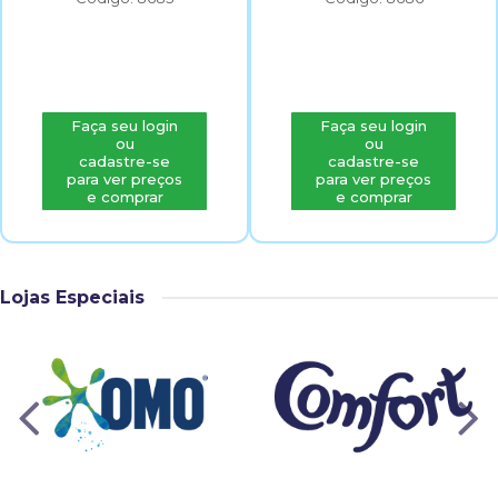
Faça seu login
Faça seu login
ou
ou
cadastre-se
cadastre-se
para ver preços
para ver preços
e comprar
e comprar
Lojas Especiais