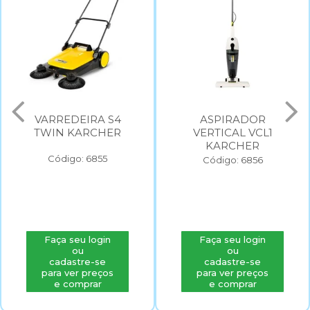
VARREDEIRA S4
ASPIRADOR
TWIN KARCHER
VERTICAL VCL1
KARCHER
Código: 6855
Código: 6856
Faça seu login
Faça seu login
ou
ou
cadastre-se
cadastre-se
para ver preços
para ver preços
e comprar
e comprar