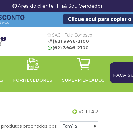
|
Área do cliente
Sou Vendedor
SAC - Fale Conosco
0
(62) 3946-2100
(62) 3946-2100
FAÇA S
AS
FORNECEDORES
SUPERMERCADOS
VOLTAR
 produtos ordenados por: