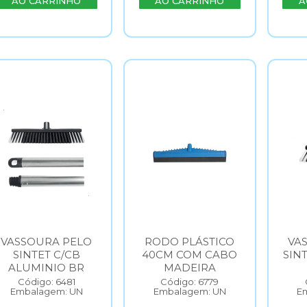
AO CARRINHO
AO CARRINHO
A
VASSOURA PELO
RODO PLÁSTICO
VA
SINTET C/CB
40CM COM CABO
SIN
ALUMINIO BR
MADEIRA
Código: 6481
Código: 6779
Embalagem: UN
Embalagem: UN
E