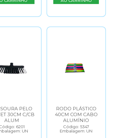
O CARRINHO
AO CARRINHO
SSOURA PELO
RODO PLÁSTICO
TET 30CM C/CB
40CM COM CABO
ALUM
ALUMÍNIO
Código: 6201
Código: 5347
mbalagem: UN
Embalagem: UN