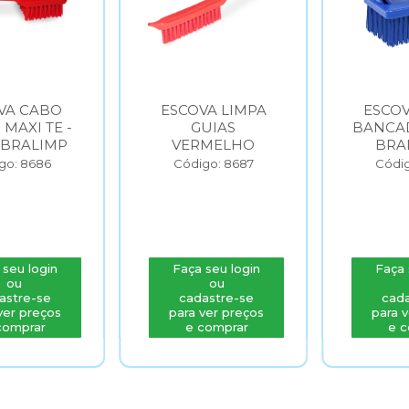
VA CABO
ESCOVA LIMPA
ESCOV
MAXI TE -
GUIAS
BANCAD
BRALIMP
VERMELHO
BRA
go: 8686
Código: 8687
Códig
seu login
Faça seu login
Faça 
ou
ou
astre-se
cadastre-se
cada
ver preços
para ver preços
para v
comprar
e comprar
e c