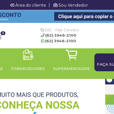
|
Área do cliente
Sou Vendedor
SAC - Fale Conosco
0
(62) 3946-2100
(62) 3946-2100
FAÇA S
AS
FORNECEDORES
SUPERMERCADOS