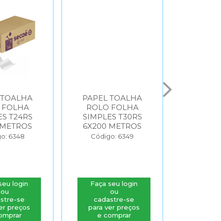
 TOALHA
PAPEL TOALHA
PAPEL
 FOLHA
ROLO FOLHA
INTER
ES T24RS
SIMPLES T30RS
FOLHA 
 METROS
6X200 METROS
T24I
FO
o: 6348
Código: 6349
Códig
seu login
Faça seu login
Faça s
ou
ou
stre-se
cadastre-se
cada
er preços
para ver preços
para v
omprar
e comprar