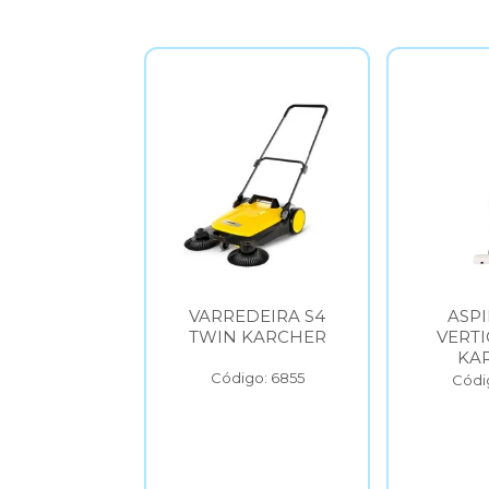
DEIRA S6
VARREDEIRA S4
ASP
 KARCHER
TWIN KARCHER
VERTI
KA
go: 6854
Código: 6855
Códi