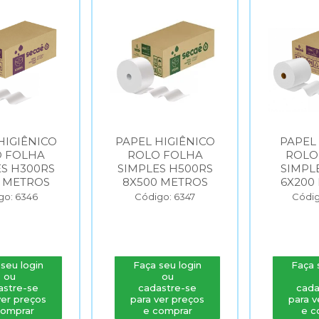
HIGIÊNICO
PAPEL HIGIÊNICO
PAPEL
 FOLHA
ROLO FOLHA
ROLO
S H300RS
SIMPLES H500RS
SIMPL
 METROS
8X500 METROS
6X200
go: 6346
Código: 6347
Códig
seu login
Faça seu login
Faça 
ou
ou
astre-se
cadastre-se
cada
ver preços
para ver preços
para v
comprar
e comprar
e c