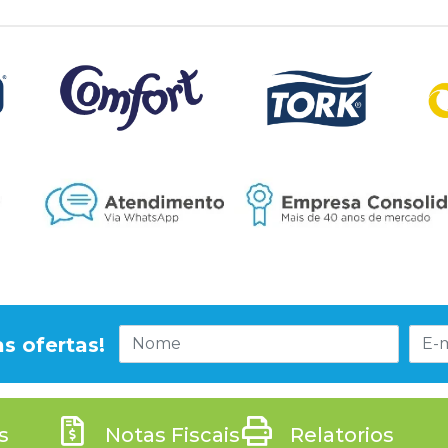
s ofertas!
s
Notas Fiscais
Relatorios