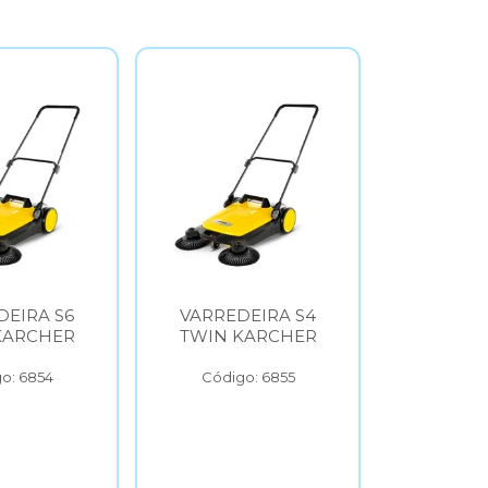
DEIRA S6
VARREDEIRA S4
ASPI
KARCHER
TWIN KARCHER
VERTIC
KAR
o: 6854
Código: 6855
Códig