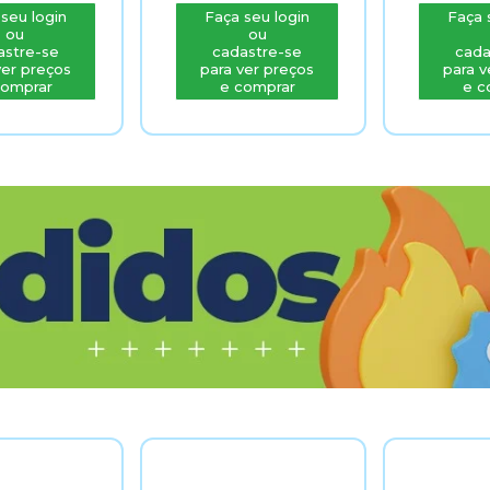
seu login
Faça seu login
Faça 
ou
ou
astre-se
cadastre-se
cada
ver preços
para ver preços
para v
comprar
e comprar
e c