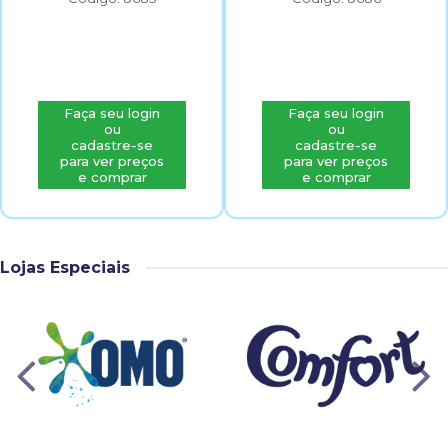
Faça seu login
Faça seu login
ou
ou
cadastre-se
cadastre-se
para ver preços
para ver preços
e comprar
e comprar
Lojas Especiais