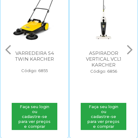
VARREDEIRA S4
ASPIRADOR
TWIN KARCHER
VERTICAL VCL1
KARCHER
Código: 6855
Código: 6856
Faça seu login
Faça seu login
ou
ou
cadastre-se
cadastre-se
para ver preços
para ver preços
e comprar
e comprar