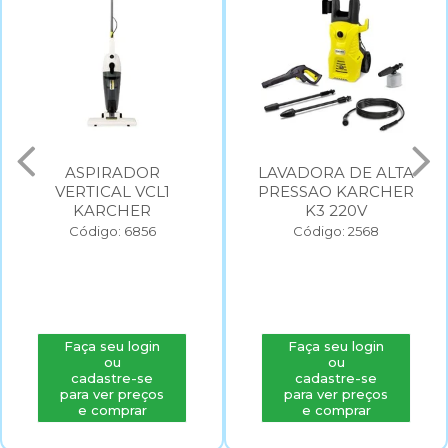
ASPIRADOR
LAVADORA DE ALTA
VERTICAL VCL1
PRESSAO KARCHER
KARCHER
K3 220V
Código: 6856
Código: 2568
Faça seu login
Faça seu login
ou
ou
cadastre-se
cadastre-se
para ver preços
para ver preços
e comprar
e comprar