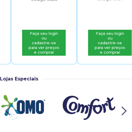
Faça seu login
Faça seu login
ou
ou
cadastre-se
cadastre-se
para ver preços
para ver preços
e comprar
e comprar
Lojas Especiais