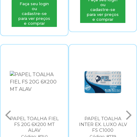
Faça seu login
ou
ou
cadastre-se
cadastre-se
para ver preços
para ver preços
e comprar
e comprar
PAPEL TOALHA FIEL
PAPEL TOALHA
FS 20G 6X200 MT
INTER EX. LUXO ALV
ALAV
FS C1000
Código: 8740
Código: 8739