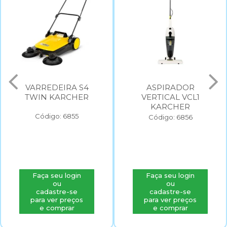
VARREDEIRA S4
ASPIRADOR
TWIN KARCHER
VERTICAL VCL1
KARCHER
Código: 6855
Código: 6856
Faça seu login
Faça seu login
ou
ou
cadastre-se
cadastre-se
para ver preços
para ver preços
e comprar
e comprar