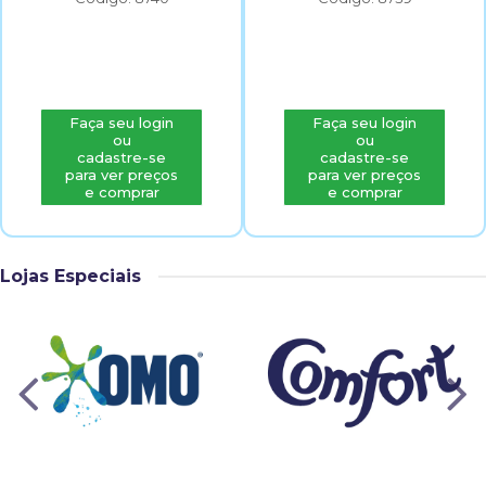
Faça seu login
Faça seu login
ou
ou
cadastre-se
cadastre-se
para ver preços
para ver preços
e comprar
e comprar
Lojas Especiais